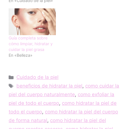
En «Cuidado de la piel»
Guía completa sobre
cómo limpiar, hidratar y
cuidar la piel grasa
En «Belleza»
Categorías
Cuidado de la piel
Etiquetas
beneficios de hidratar la piel
,
como cuidar la
piel del cuerpo naturalmente
,
como exfoliar la
piel de todo el cuerpo
,
como hidratar la piel de
todo el cuerpo
,
como hidratar la piel del cuerpo
de forma natural
,
como hidratar la piel del