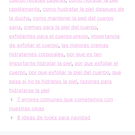
cuerpo recetas caseras
,
como hidratar la piel
rapidamente
,
como hudratar la piel despues de
la ducha
,
como mantener la piel del cuerpo
sana
,
cremas para la piel del cuerpo
,
exfoliantes para el cuerpo precio
,
importancia
de exfoliar el cuerpo
,
las mejores cremas
hidratantes corporales
,
por que es tan
importante hidratar la piel
,
por que exfoliar el
cuerpo
,
por que exfoliar la piel del cuerpo
,
que
pasa si no te hidratas la piel
,
razones para
hidratarse la piel
7 errores comunes que cometemos con
nuestras cejas
8 ideas de looks para navidad