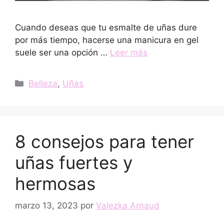
Cuando deseas que tu esmalte de uñas dure
por más tiempo, hacerse una manicura en gel
suele ser una opción …
Leer más
Categorías
Belleza
,
Uñas
8 consejos para tener
uñas fuertes y
hermosas
marzo 13, 2023
por
Valezka Arnaud