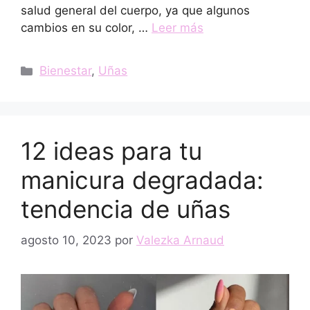
salud general del cuerpo, ya que algunos
cambios en su color, …
Leer más
Categorías
Bienestar
,
Uñas
12 ideas para tu
manicura degradada:
tendencia de uñas
agosto 10, 2023
por
Valezka Arnaud