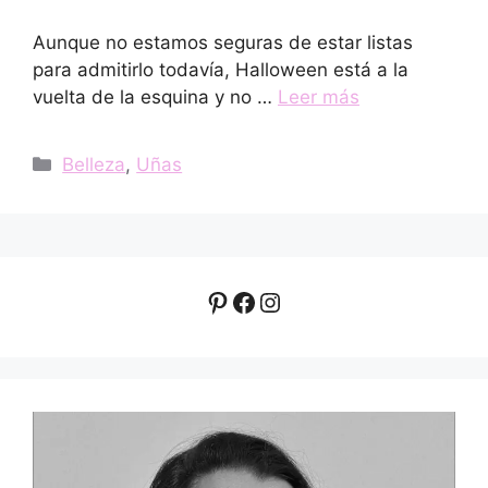
Aunque no estamos seguras de estar listas
para admitirlo todavía, Halloween está a la
vuelta de la esquina y no …
Leer más
Categorías
Belleza
,
Uñas
Pinterest
Facebook
Instagram