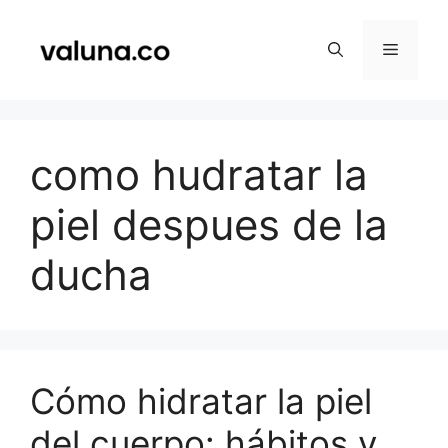
Saltar
al
Menú
contenido
como hudratar la
piel despues de la
ducha
Cómo hidratar la piel
del cuerpo: hábitos y