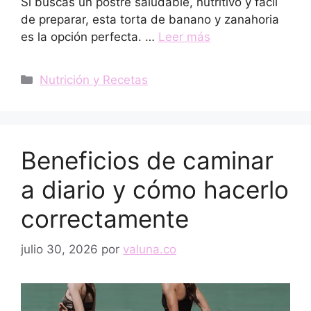
Si buscas un postre saludable, nutritivo y fácil
de preparar, esta torta de banano y zanahoria
es la opción perfecta. …
Leer más
Categorías
Nutrición y Recetas
Beneficios de caminar
a diario y cómo hacerlo
correctamente
julio 30, 2026
por
valuna.co