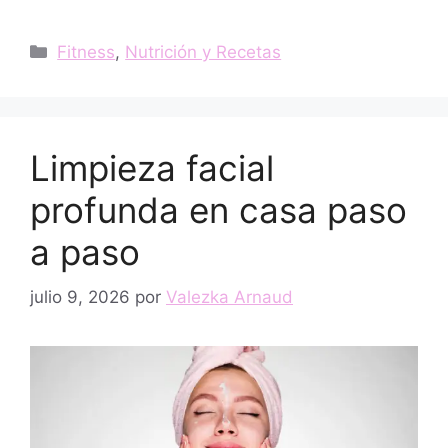
Categorías
Fitness
,
Nutrición y Recetas
Limpieza facial
profunda en casa paso
a paso
julio 9, 2026
por
Valezka Arnaud