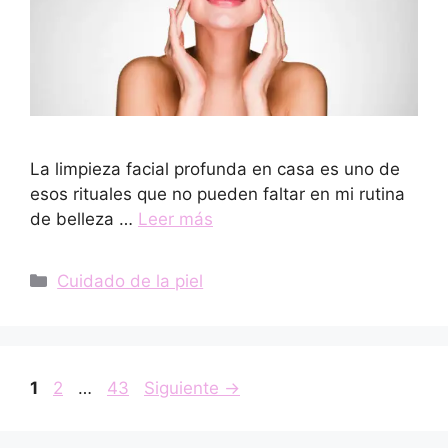
La limpieza facial profunda en casa es uno de
esos rituales que no pueden faltar en mi rutina
de belleza …
Leer más
Categorías
Cuidado de la piel
Página
Página
Página
1
2
…
43
Siguiente
→