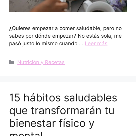
¿Quieres empezar a comer saludable, pero no
sabes por dónde empezar? No estás sola, me
pasó justo lo mismo cuando …
Leer más
Categorías
Nutrición y Recetas
15 hábitos saludables
que transformarán tu
bienestar físico y
mental