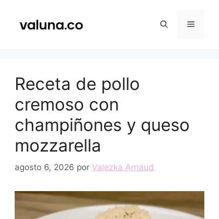
Saltar
al
Menú
contenido
Receta de pollo
cremoso con
champiñones y queso
mozzarella
agosto 6, 2026
por
Valezka Arnaud