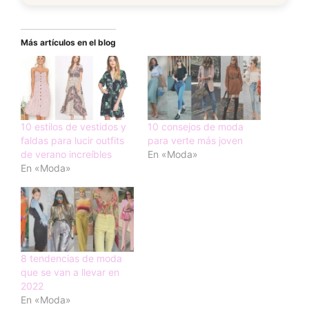
Más artículos en el blog
10 estilos de vestidos y
10 consejos de moda
faldas para lucir outfits
para verte más joven
de verano increíbles
En «Moda»
En «Moda»
8 tendencias de moda
que se van a llevar en
2022
En «Moda»