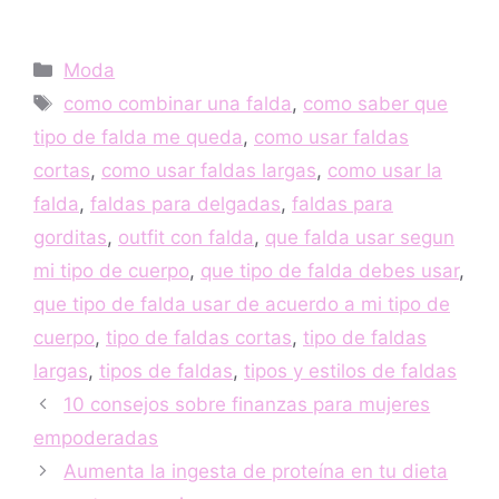
Categorías
Moda
Etiquetas
como combinar una falda
,
como saber que
tipo de falda me queda
,
como usar faldas
cortas
,
como usar faldas largas
,
como usar la
falda
,
faldas para delgadas
,
faldas para
gorditas
,
outfit con falda
,
que falda usar segun
mi tipo de cuerpo
,
que tipo de falda debes usar
,
que tipo de falda usar de acuerdo a mi tipo de
cuerpo
,
tipo de faldas cortas
,
tipo de faldas
largas
,
tipos de faldas
,
tipos y estilos de faldas
10 consejos sobre finanzas para mujeres
empoderadas
Aumenta la ingesta de proteína en tu dieta