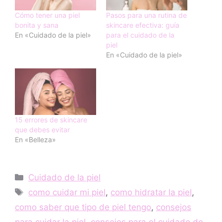
Cómo tener una piel
Pasos para una rutina de
bonita y sana
skincare efectiva: guía
En «Cuidado de la piel»
para el cuidado de la
piel
En «Cuidado de la piel»
15 errores de skincare
que debes evitar
En «Belleza»
Categorías
Cuidado de la piel
Etiquetas
como cuidar mi piel
,
como hidratar la piel
,
como saber que tipo de piel tengo
,
consejos
para cuidar la piel
,
consejos para el cuidado de