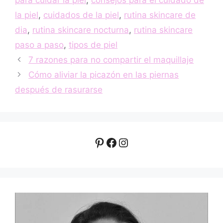
la piel
,
cuidados de la piel
,
rutina skincare de
dia
,
rutina skincare nocturna
,
rutina skincare
paso a paso
,
tipos de piel
7 razones para no compartir el maquillaje
Cómo aliviar la picazón en las piernas
después de rasurarse
Pinterest
Facebook
Instagram