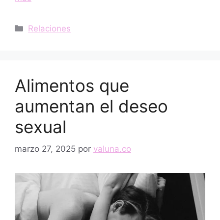
Categorías
Relaciones
Alimentos que
aumentan el deseo
sexual
marzo 27, 2025
por
valuna.co