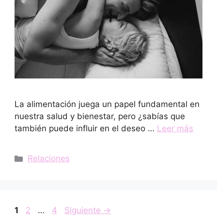
La alimentación juega un papel fundamental en
nuestra salud y bienestar, pero ¿sabías que
también puede influir en el deseo …
Leer más
Categorías
Relaciones
Página
Página
Página
1
2
…
4
Siguiente
→