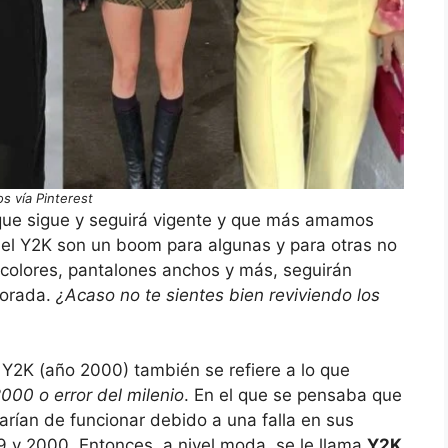
os vía Pinterest
ue sigue y seguirá vigente y que más amamos
del Y2K son un boom para algunas y para otras no
 colores, pantalones anchos y más, seguirán
porada.
¿Acaso no te sientes bien reviviendo los
 Y2K (año 2000) también se refiere a lo que
000 o error del milenio
. En el que se pensaba que
jarían de funcionar debido a una falla en sus
 y 2000. Entonces, a nivel moda, se le llama
Y2K