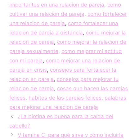
importantes en una relacion de pareja
,
como
cultivar una relacion de pareja
,
como fortalecer
una relacion de pareja
,
como fortalecer una
relacion de pareja a distancia
,
como mejorar la
relacion de pareja
,
como mejorar la relacion de
pareja sexualmente
,
como mejorar mi actitud
con mi pareja
,
como mejorar una relacion de
pareja en crisis
,
consejos para fortalecer la
relacion en pareja
,
consejos para mejorar tu
relacion de pareja
,
cosas que hacen las parejas
felices
,
habitos de las parejas felices
,
palabras
para mejorar una relacion de pareja
¿La biotina es buena para la caída del
cabello?
Vitamina C: para qué sirve y cómo incluirla