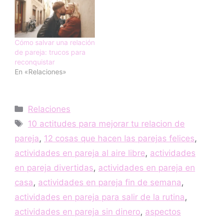
Cómo salvar una relación
de pareja: trucos para
reconquistar
En «Relaciones»
Categorías
Relaciones
Etiquetas
10 actitudes para mejorar tu relacion de
pareja
,
12 cosas que hacen las parejas felices
,
actividades en pareja al aire libre
,
actividades
en pareja divertidas
,
actividades en pareja en
casa
,
actividades en pareja fin de semana
,
actividades en pareja para salir de la rutina
,
actividades en pareja sin dinero
,
aspectos