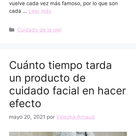
vuelve cada vez más famoso, por lo que son
cada …
Leer más
Categorías
Cuidado de la piel
Cuánto tiempo tarda
un producto de
cuidado facial en hacer
efecto
mayo 20, 2021
por
Valezka Arnaud