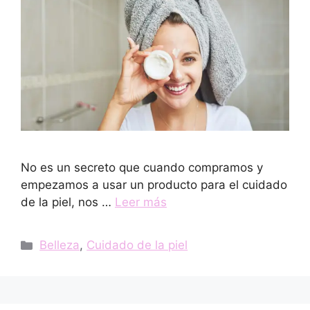
No es un secreto que cuando compramos y
empezamos a usar un producto para el cuidado
de la piel, nos …
Leer más
Categorías
Belleza
,
Cuidado de la piel