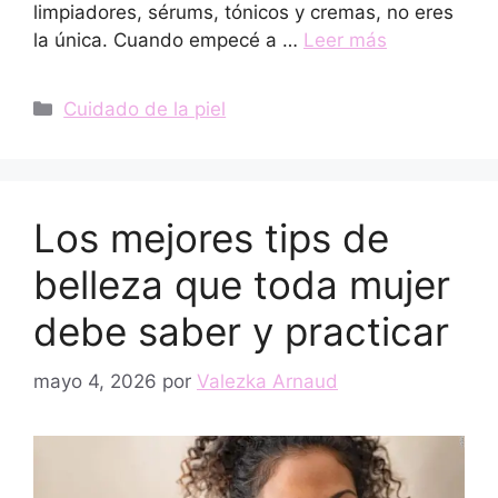
limpiadores, sérums, tónicos y cremas, no eres
la única. Cuando empecé a …
Leer más
Categorías
Cuidado de la piel
Los mejores tips de
belleza que toda mujer
debe saber y practicar
mayo 4, 2026
por
Valezka Arnaud