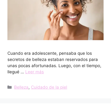
Cuando era adolescente, pensaba que los
secretos de belleza estaban reservados para
unas pocas afortunadas. Luego, con el tiempo,
llegué …
Leer más
Categorías
Belleza
,
Cuidado de la piel