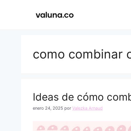
Saltar
al
contenido
como combinar c
Ideas de cómo combi
enero 24, 2025
por
Valezka Arnaud