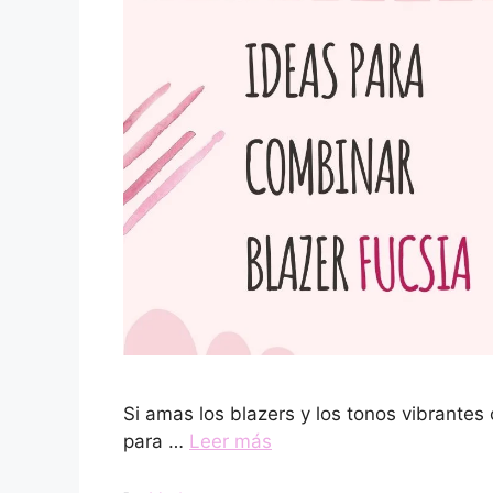
Si amas los blazers y los tonos vibrantes 
para …
Leer más