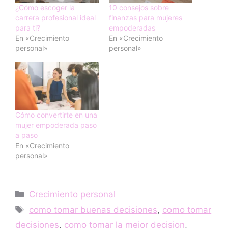
¿Cómo escoger la
10 consejos sobre
carrera profesional ideal
finanzas para mujeres
para ti?
empoderadas
En «Crecimiento
En «Crecimiento
personal»
personal»
Cómo convertirte en una
mujer empoderada paso
a paso
En «Crecimiento
personal»
Categorías
Crecimiento personal
Etiquetas
como tomar buenas decisiones
,
como tomar
decisiones
,
como tomar la mejor decision
,