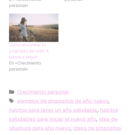
personal»
Cómo encontrar tu
propósito de vida: 8
pasos a seguir
En «Crecimiento
personal»
Categorías
Crecimiento personal
Etiquetas
ejemplos de propositos de año nuevo
,
habitos para tener un año saludable
,
habitos
saludables para iniciar el nuevo año
,
idea de
objetivos para año nuevo
,
ideas de propositos