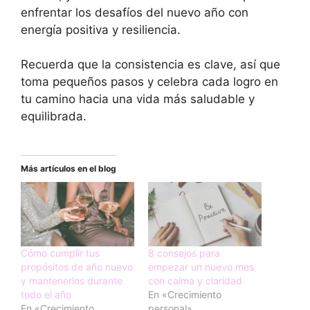
enfrentar los desafíos del nuevo año con
energía positiva y resiliencia.
Recuerda que la consistencia es clave, así que
toma pequeños pasos y celebra cada logro en
tu camino hacia una vida más saludable y
equilibrada.
Más artículos en el blog
Cómo cumplir tus
8 consejos para
propósitos de año nuevo
empezar un nuevo mes
y mantenerlos durante
con calma y claridad
todo el año
En «Crecimiento
En «Crecimiento
personal»