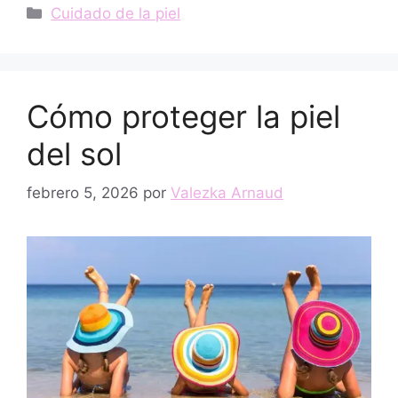
Categorías
Cuidado de la piel
Cómo proteger la piel
del sol
febrero 5, 2026
por
Valezka Arnaud