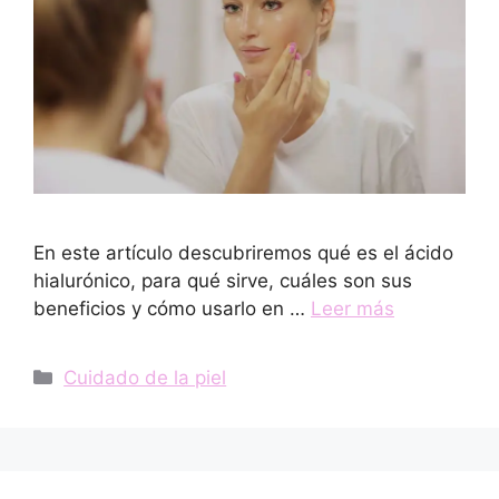
En este artículo descubriremos qué es el ácido
hialurónico, para qué sirve, cuáles son sus
beneficios y cómo usarlo en …
Leer más
Categorías
Cuidado de la piel