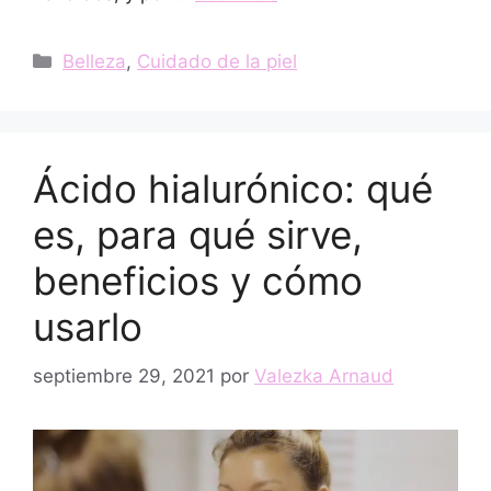
Categorías
Belleza
,
Cuidado de la piel
Ácido hialurónico: qué
es, para qué sirve,
beneficios y cómo
usarlo
septiembre 29, 2021
por
Valezka Arnaud