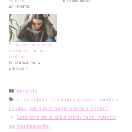
vencerlo
En «Bienestar»
En «Mente»
7 consejos para tomar
decisiones con más
confianza
En «Crecimiento
personal»
Categorías
Bienestar
Etiquetas
como superar el miedo al cambio
,
miedo al
cambio
,
por qué le tengo miedo al cambio
Síndrome de la chica afortunada: método
de manifestación