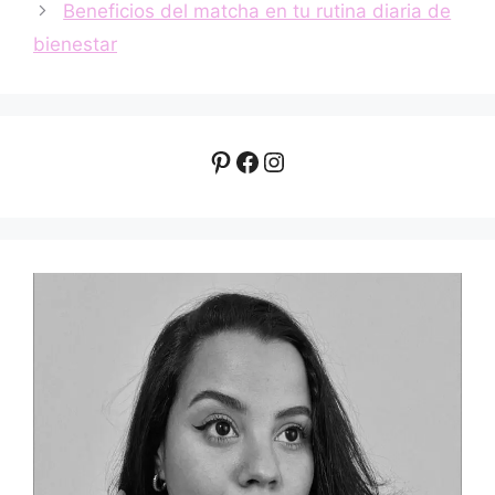
Beneficios del matcha en tu rutina diaria de
bienestar
Pinterest
Facebook
Instagram