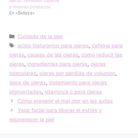
ojeras: remedios caseros
y mejores productos
En «Belleza»
Categorías
Cuidado de la piel
Etiquetas
acido hialuronico para ojeras
,
cafeina para
ojeras
,
causas de las ojeras
,
como reducir las
ojeras
,
ingredientes para ojeras
,
ojeras
basculares
,
ojeras por perdida de volumen
,
tipos de ojeras
,
tratamiento para ojeras
pigmentadas
,
vitaminca c para ojeras
Cómo prevenir el mal olor en las axilas
Yoga facial para liberar el estrés y
rejuvenecer la piel