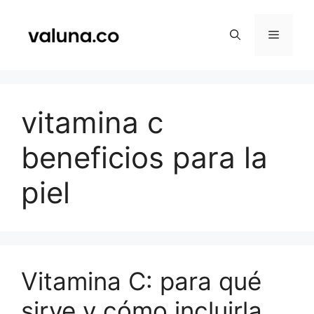
Saltar
al
Menú
contenido
vitamina c
beneficios para la
piel
Vitamina C: para qué
sirve y cómo incluirla