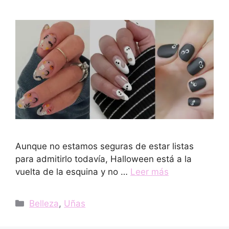
Aunque no estamos seguras de estar listas
para admitirlo todavía, Halloween está a la
vuelta de la esquina y no …
Leer más
Categorías
Belleza
,
Uñas