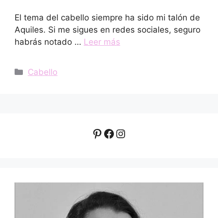
El tema del cabello siempre ha sido mi talón de
Aquiles. Si me sigues en redes sociales, seguro
habrás notado …
Leer más
Categorías
Cabello
Pinterest
Facebook
Instagram