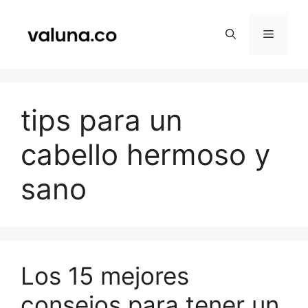
Saltar
al
Menú
contenido
tips para un
cabello hermoso y
sano
Los 15 mejores
consejos para tener un