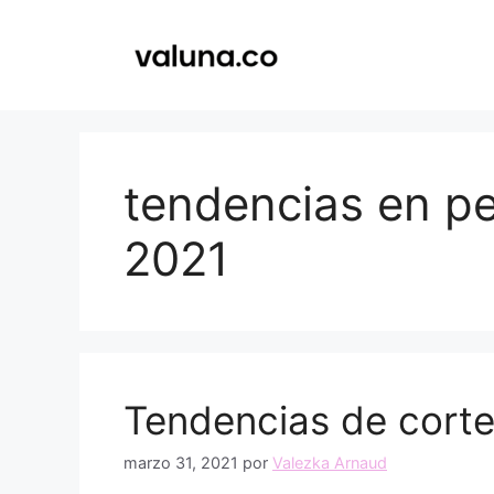
Saltar
al
contenido
tendencias en p
2021
Tendencias de corte
marzo 31, 2021
por
Valezka Arnaud