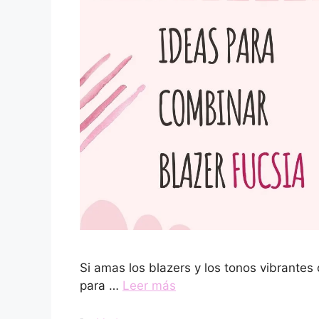
Si amas los blazers y los tonos vibrantes 
para …
Leer más