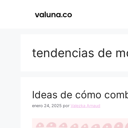
Saltar
al
contenido
tendencias de m
Ideas de cómo combi
enero 24, 2025
por
Valezka Arnaud