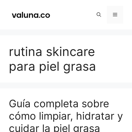
Saltar
al
Menú
contenido
rutina skincare
para piel grasa
Guía completa sobre
cómo limpiar, hidratar y
cuidar la piel grasa