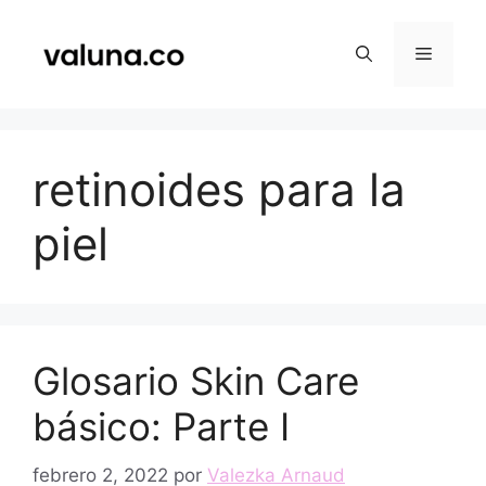
Saltar
al
Menú
contenido
retinoides para la
piel
Glosario Skin Care
básico: Parte I
febrero 2, 2022
por
Valezka Arnaud