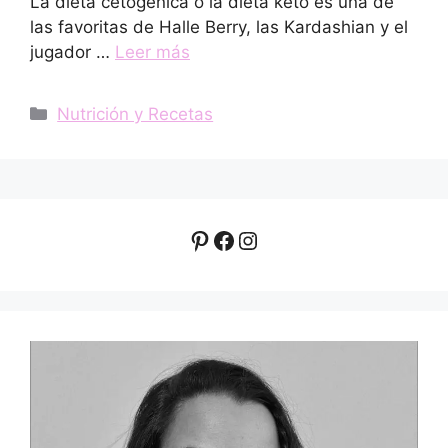
La dieta cetogénica o la dieta keto es una de
las favoritas de Halle Berry, las Kardashian y el
jugador …
Leer más
Categorías
Nutrición y Recetas
Pinterest
Facebook
Instagram