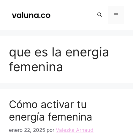
Saltar
al
Menú
contenido
que es la energia
femenina
Cómo activar tu
energía femenina
enero 22, 2025
por
Valezka Arnaud