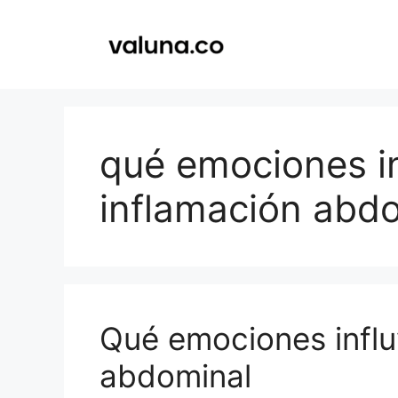
Saltar
al
contenido
qué emociones in
inflamación abd
Qué emociones influ
abdominal