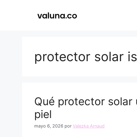
Saltar
al
contenido
protector solar i
Qué protector solar 
piel
mayo 6, 2026
por
Valezka Arnaud