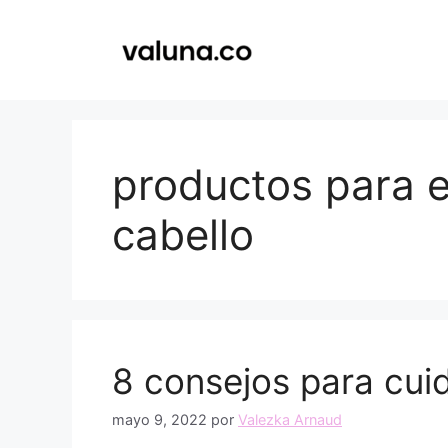
Saltar
al
contenido
productos para e
cabello
8 consejos para cuid
mayo 9, 2022
por
Valezka Arnaud