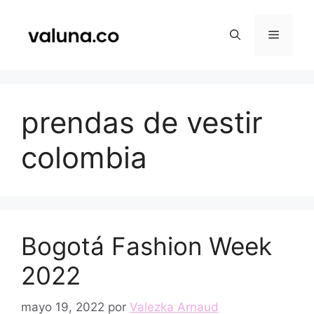
Saltar
al
Menú
contenido
prendas de vestir
colombia
Bogotá Fashion Week
2022
mayo 19, 2022
por
Valezka Arnaud