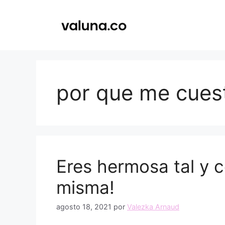
Saltar
al
contenido
por que me cues
Eres hermosa tal y c
misma!
agosto 18, 2021
por
Valezka Arnaud