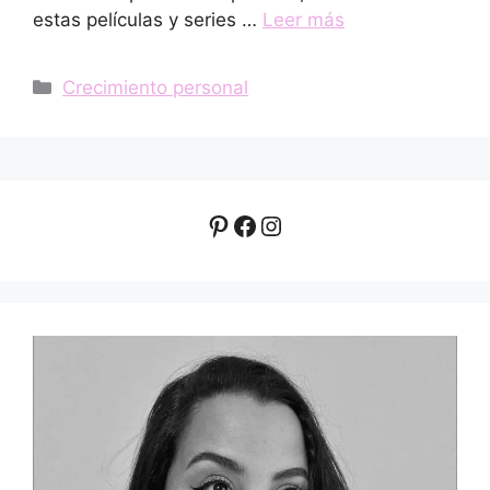
estas películas y series …
Leer más
Categorías
Crecimiento personal
Pinterest
Facebook
Instagram