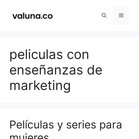
Saltar
al
Menú
contenido
peliculas con
enseñanzas de
marketing
Películas y series para
mujeres