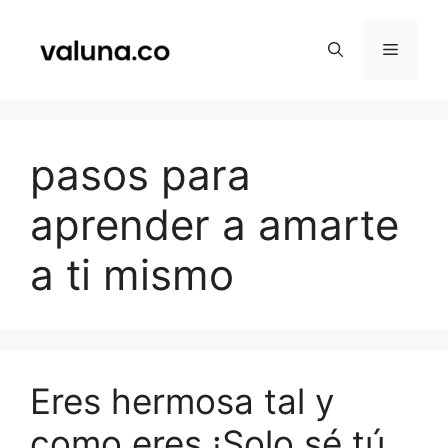
Saltar
al
Menú
contenido
pasos para
aprender a amarte
a ti mismo
Eres hermosa tal y
como eres ¡Solo sé tú