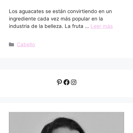
Los aguacates se están convirtiendo en un
ingrediente cada vez más popular en la
industria de la belleza. La fruta …
Leer más
Categorías
Cabello
Pinterest
Facebook
Instagram