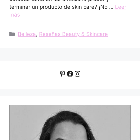
terminar un producto de skin care? ¡No …
Leer
más
Categorías
Belleza
,
Reseñas Beauty & Skincare
Pinterest
Facebook
Instagram