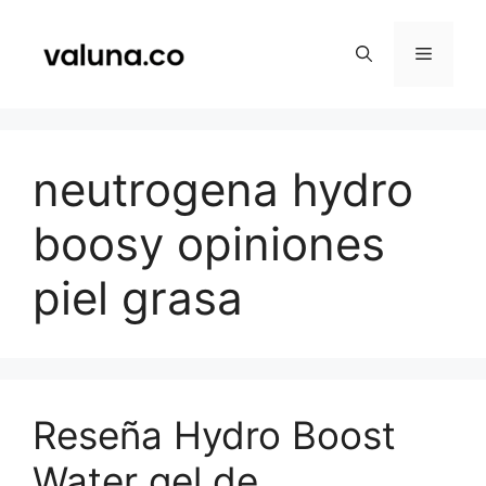
Saltar
al
Menú
contenido
neutrogena hydro
boosy opiniones
piel grasa
Reseña Hydro Boost
Water gel de