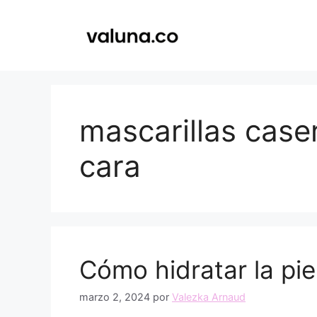
Saltar
al
contenido
mascarillas caser
cara
Cómo hidratar la piel
marzo 2, 2024
por
Valezka Arnaud