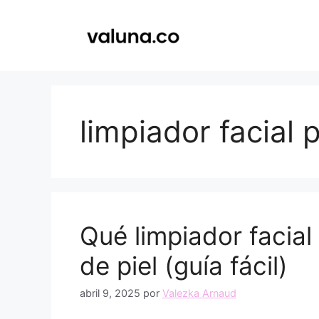
Saltar
al
contenido
limpiador facial 
Qué limpiador facial
de piel (guía fácil)
abril 9, 2025
por
Valezka Arnaud