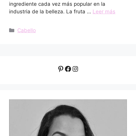
ingrediente cada vez más popular en la
industria de la belleza. La fruta …
Leer más
Categorías
Cabello
Pinterest
Facebook
Instagram