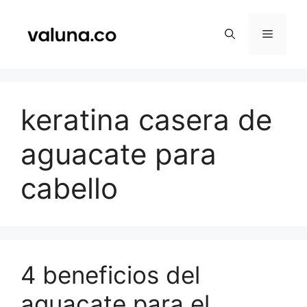
Saltar
al
Menú
contenido
keratina casera de
aguacate para
cabello
4 beneficios del
aguacate para el