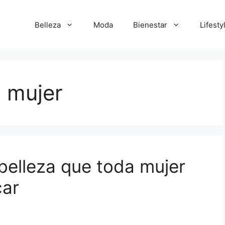
Belleza
Moda
Bienestar
Lifesty
a mujer
belleza que toda mujer
car