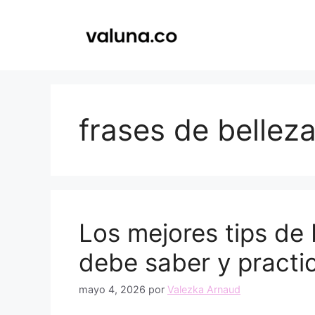
Saltar
al
contenido
frases de bellez
Los mejores tips de 
debe saber y practi
mayo 4, 2026
por
Valezka Arnaud