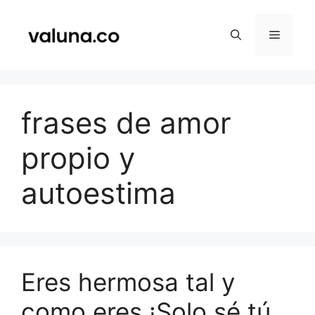
Saltar
al
Menú
contenido
frases de amor
propio y
autoestima
Eres hermosa tal y
como eres ¡Solo sé tú