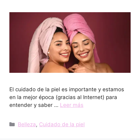
El cuidado de la piel es importante y estamos
en la mejor época (gracias al Internet) para
entender y saber …
Leer más
Categorías
Belleza
,
Cuidado de la piel