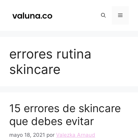
Saltar
al
Menú
contenido
errores rutina
skincare
15 errores de skincare
que debes evitar
mayo 18, 2021
por
Valezka Arnaud