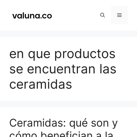
Saltar
al
Menú
contenido
en que productos
se encuentran las
ceramidas
Ceramidas: qué son y
cómo benefician a la