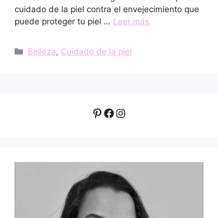
cuidado de la piel contra el envejecimiento que
puede proteger tu piel …
Leer más
Categorías
Belleza
,
Cuidado de la piel
Pinterest
Facebook
Instagram