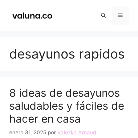
Saltar
al
Menú
contenido
desayunos rapidos
8 ideas de desayunos
saludables y fáciles de
hacer en casa
enero 31, 2025
por
Valezka Arnaud