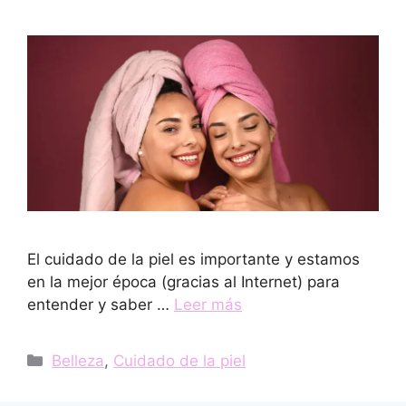
El cuidado de la piel es importante y estamos
en la mejor época (gracias al Internet) para
entender y saber …
Leer más
Categorías
Belleza
,
Cuidado de la piel