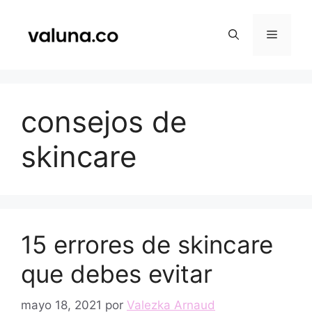
Saltar
al
Menú
contenido
consejos de
skincare
15 errores de skincare
que debes evitar
mayo 18, 2021
por
Valezka Arnaud