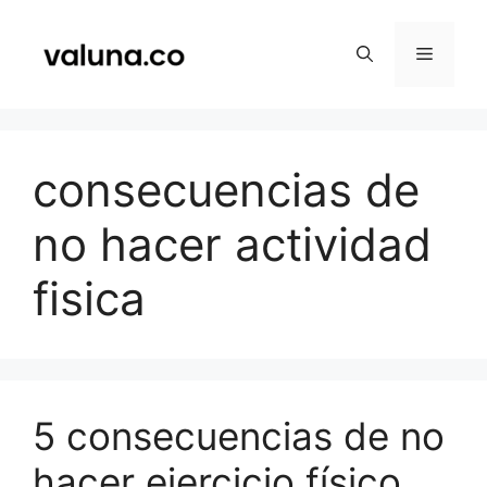
Saltar
al
Menú
contenido
consecuencias de
no hacer actividad
fisica
5 consecuencias de no
hacer ejercicio físico