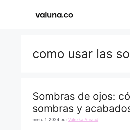
Saltar
al
contenido
como usar las s
Sombras de ojos: có
sombras y acabado
enero 1, 2024
por
Valezka Arnaud