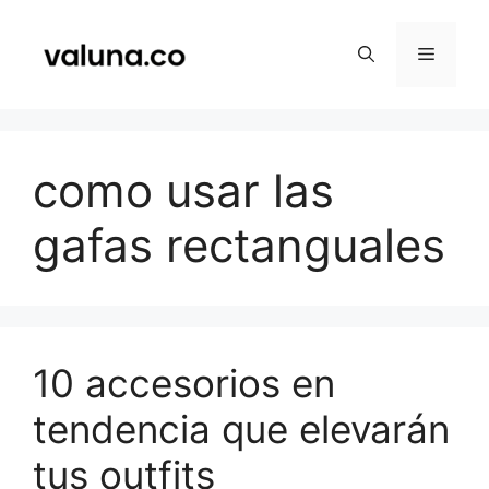
Saltar
al
Menú
contenido
como usar las
gafas rectanguales
10 accesorios en
tendencia que elevarán
tus outfits