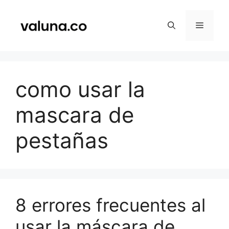
Saltar
al
Menú
contenido
como usar la
mascara de
pestañas
8 errores frecuentes al
usar la máscara de