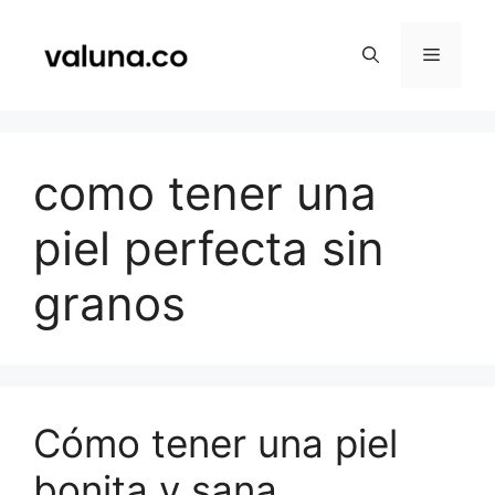
Saltar
al
Menú
contenido
como tener una
piel perfecta sin
granos
Cómo tener una piel
bonita y sana