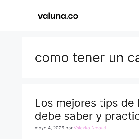
Saltar
al
contenido
como tener un c
Los mejores tips de 
debe saber y practi
mayo 4, 2026
por
Valezka Arnaud