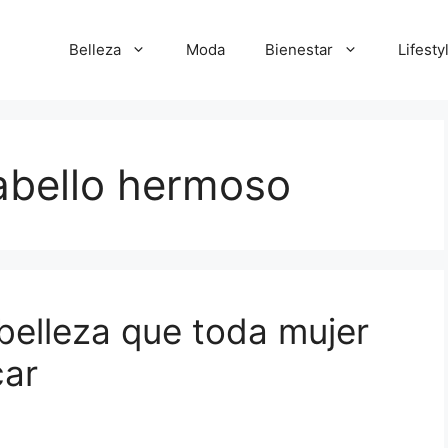
Belleza
Moda
Bienestar
Lifesty
abello hermoso
belleza que toda mujer
car